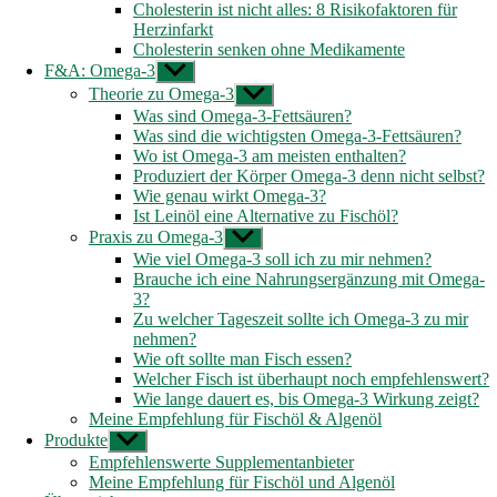
Cholesterin ist nicht alles: 8 Risikofaktoren für
Herzinfarkt
Cholesterin senken ohne Medikamente
F&A: Omega-3
Untermenü
anzeigen
Theorie zu Omega-3
Untermenü
anzeigen
Was sind Omega-3-Fettsäuren?
Was sind die wichtigsten Omega-3-Fettsäuren?
Wo ist Omega-3 am meisten enthalten?
Produziert der Körper Omega-3 denn nicht selbst?
Wie genau wirkt Omega-3?
Ist Leinöl eine Alternative zu Fischöl?
Praxis zu Omega-3
Untermenü
anzeigen
Wie viel Omega-3 soll ich zu mir nehmen?
Brauche ich eine Nahrungsergänzung mit Omega-
3?
Zu welcher Tageszeit sollte ich Omega-3 zu mir
nehmen?
Wie oft sollte man Fisch essen?
Welcher Fisch ist überhaupt noch empfehlenswert?
Wie lange dauert es, bis Omega-3 Wirkung zeigt?
Meine Empfehlung für Fischöl & Algenöl
Produkte
Untermenü
anzeigen
Empfehlenswerte Supplementanbieter
Meine Empfehlung für Fischöl und Algenöl