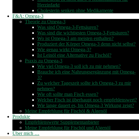
Herzinfarkt
Cholesterin senken ohne Medikamente
F&A: Omega-3
Theorie zu Omega-3
Was sind Omega-3-Fettsäuren?
Was sind die wichtigsten Omega-3-Fettsäuren?
Wo ist Omega-3 am meisten enthalten?
Produziert der Körper Omega-3 denn nicht selbst?
Wie genau wirkt Omega-3?
Ist Leinöl eine Alternative zu Fischöl?
Praxis zu Omega-3
Wie viel Omega-3 soll ich zu mir nehmen?
Brauche ich eine Nahrungsergänzung mit Omega-
3?
Zu welcher Tageszeit sollte ich Omega-3 zu mir
nehmen?
Wie oft sollte man Fisch essen?
Welcher Fisch ist überhaupt noch empfehlenswert?
Wie lange dauert es, bis Omega-3 Wirkung zeigt?
Meine Empfehlung für Fischöl & Algenöl
Produkte
Empfehlenswerte Supplementanbieter
Meine Empfehlung für Fischöl und Algenöl
Über mich …