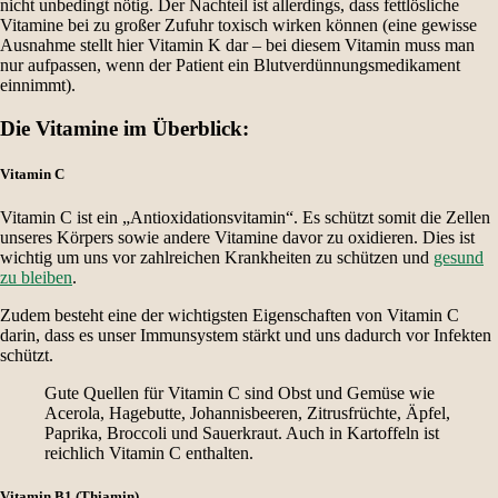
nicht unbedingt nötig. Der Nachteil ist allerdings, dass fettlösliche
Vitamine bei zu großer Zufuhr toxisch wirken können (eine gewisse
Ausnahme stellt hier Vitamin K dar – bei diesem Vitamin muss man
nur aufpassen, wenn der Patient ein Blutverdünnungsmedikament
einnimmt).
Die Vitamine im Überblick:
Vitamin C
Vitamin C ist ein „Antioxidationsvitamin“. Es schützt somit die Zellen
unseres Körpers sowie andere Vitamine davor zu oxidieren. Dies ist
wichtig um uns vor zahlreichen Krankheiten zu schützen und
gesund
zu bleiben
.
Zudem besteht eine der wichtigsten Eigenschaften von Vitamin C
darin, dass es unser Immunsystem stärkt und uns dadurch vor Infekten
schützt.
Gute Quellen für Vitamin C sind Obst und Gemüse wie
Acerola, Hagebutte, Johannisbeeren, Zitrusfrüchte, Äpfel,
Paprika, Broccoli und Sauerkraut. Auch in Kartoffeln ist
reichlich Vitamin C enthalten.
Vitamin B1 (Thiamin)