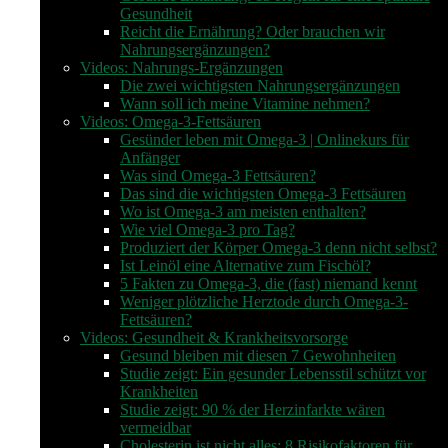
Gesundheit
Reicht die Ernährung? Oder brauchen wir
Nahrungsergänzungen?
Videos: Nahrungs-Ergänzungen
Die zwei wichtigsten Nahrungsergänzungen
Wann soll ich meine Vitamine nehmen?
Videos: Omega-3-Fettsäuren
Gesünder leben mit Omega-3 | Onlinekurs für
Anfänger
Was sind Omega-3 Fettsäuren?
Das sind die wichtigsten Omega-3 Fettsäuren
Wo ist Omega-3 am meisten enthalten?
Wie viel Omega-3 pro Tag?
Produziert der Körper Omega-3 denn nicht selbst?
Ist Leinöl eine Alternative zum Fischöl?
5 Fakten zu Omega-3, die (fast) niemand kennt
Weniger plötzliche Herztode durch Omega-3-
Fettsäuren?
Videos: Gesundheit & Krankheitsvorsorge
Gesund bleiben mit diesen 7 Gewohnheiten
Studie zeigt: Ein gesunder Lebensstil schützt vor
Krankheiten
Studie zeigt: 90 % der Herzinfarkte wären
vermeidbar
Cholesterin ist nicht alles: 8 Risikofaktoren für