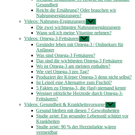
Gesundheit
Reicht die Ernährung? Oder brauchen wir
Nahrungsergänzungen?
Videos: Nahrungs-Ergänzungen
Untermenü
anzeigen
Die zwei wichtigsten Nahrungsergänzungen
Wann soll ich meine Vitamine nehmen?
Videos: Omega-3-Fettsäuren
Untermenü
anzeigen
Gesünder leben mit Omega-3 | Onlinekurs für
Anfänger
Was sind Omega-3 Fettsäuren?
Das sind die wichtigsten Omega-3 Fettsäuren
Wo ist Omega-3 am meisten enthalten?
Wie viel Omega-3 pro Tag?
Produziert der Körper Omega-3 denn nicht selbst?
Ist Leinöl eine Alternative zum Fischöl?
5 Fakten zu Omega-3, die (fast) niemand kennt
Weniger plötzliche Herztode durch Omega-3-
Fettsäuren?
Videos: Gesundheit & Krankheitsvorsorge
Untermenü
anzeigen
Gesund bleiben mit diesen 7 Gewohnheiten
Studie zeigt: Ein gesunder Lebensstil schützt vor
Krankheiten
Studie zeigt: 90 % der Herzinfarkte wären
vermeidbar