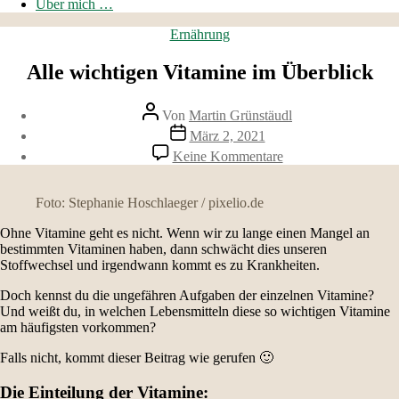
Über mich …
Kategorien
Ernährung
Alle wichtigen Vitamine im Überblick
Beitragsautor
Von
Martin Grünstäudl
Veröffentlichungsdatum
März 2, 2021
zu
Keine Kommentare
Alle
wichtigen
Vitamine
Foto: Stephanie Hoschlaeger / pixelio.de
im
Überblick
Ohne Vitamine geht es nicht. Wenn wir zu lange einen Mangel an
bestimmten Vitaminen haben, dann schwächt dies unseren
Stoffwechsel und irgendwann kommt es zu Krankheiten.
Doch kennst du die ungefähren Aufgaben der einzelnen Vitamine?
Und weißt du, in welchen Lebensmitteln diese so wichtigen Vitamine
am häufigsten vorkommen?
Falls nicht, kommt dieser Beitrag wie gerufen 🙂
Die Einteilung der Vitamine: