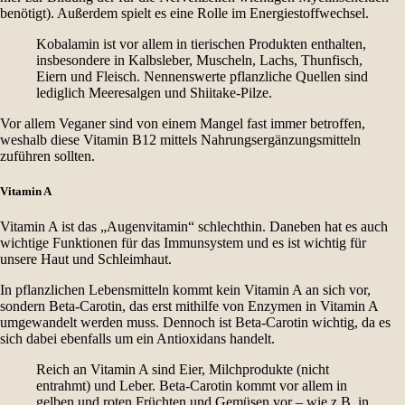
benötigt). Außerdem spielt es eine Rolle im Energiestoffwechsel.
Kobalamin ist vor allem in tierischen Produkten enthalten,
insbesondere in Kalbsleber, Muscheln, Lachs, Thunfisch,
Eiern und Fleisch. Nennenswerte pflanzliche Quellen sind
lediglich Meeresalgen und Shiitake-Pilze.
Vor allem Veganer sind von einem Mangel fast immer betroffen,
weshalb diese Vitamin B12 mittels Nahrungsergänzungsmitteln
zuführen sollten.
Vitamin A
Vitamin A ist das „Augenvitamin“ schlechthin. Daneben hat es auch
wichtige Funktionen für das Immunsystem und es ist wichtig für
unsere Haut und Schleimhaut.
In pflanzlichen Lebensmitteln kommt kein Vitamin A an sich vor,
sondern Beta-Carotin, das erst mithilfe von Enzymen in Vitamin A
umgewandelt werden muss. Dennoch ist Beta-Carotin wichtig, da es
sich dabei ebenfalls um ein Antioxidans handelt.
Reich an Vitamin A sind Eier, Milchprodukte (nicht
entrahmt) und Leber. Beta-Carotin kommt vor allem in
gelben und roten Früchten und Gemüsen vor – wie z.B. in