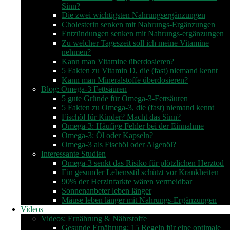
Sinn?
Die zwei wichtigsten Nahrungsergänzungen
Cholesterin senken mit Nahrungs-Ergänzungen
Entzündungen senken mit Nahrungs-ergänzungen
Zu welcher Tageszeit soll ich meine Vitamine
nehmen?
Kann man Vitamine überdosieren?
5 Fakten zu Vitamin D, die (fast) niemand kennt
Kann man Mineralstoffe überdosieren?
Blog: Omega-3 Fettsäuren
5 gute Gründe für Omega-3-Fettsäuren
5 Fakten zu Omega-3, die (fast) niemand kennt
Fischöl für Kinder? Macht das Sinn?
Omega-3: Häufige Fehler bei der Einnahme
Omega-3: Öl oder Kapseln?
Omega-3 als Fischöl oder Algenöl?
Interessante Studien
Omega-3 senkt das Risiko für plötzlichen Herztod
Ein gesunder Lebensstil schützt vor Krankheiten
90% der Herzinfarkte wären vermeidbar
Sonnenanbeter leben länger
Mäuse leben länger mit Nahrungs-Ergänzungen
Videos
Videos: Ernährung & Nährstoffe
Gesunde Ernährung: 15 Regeln für eine optimale