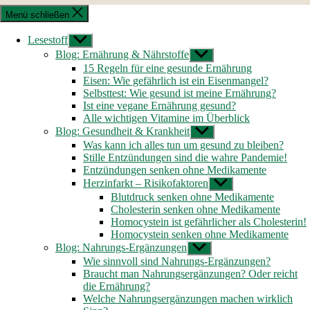
Menü schließen
Lesestoff
Untermenü
anzeigen
Blog: Ernährung & Nährstoffe
Untermenü
anzeigen
15 Regeln für eine gesunde Ernährung
Eisen: Wie gefährlich ist ein Eisenmangel?
Selbsttest: Wie gesund ist meine Ernährung?
Ist eine vegane Ernährung gesund?
Alle wichtigen Vitamine im Überblick
Blog: Gesundheit & Krankheit
Untermenü
anzeigen
Was kann ich alles tun um gesund zu bleiben?
Stille Entzündungen sind die wahre Pandemie!
Entzündungen senken ohne Medikamente
Herzinfarkt – Risikofaktoren
Untermenü
anzeigen
Blutdruck senken ohne Medikamente
Cholesterin senken ohne Medikamente
Homocystein ist gefährlicher als Cholesterin!
Homocystein senken ohne Medikamente
Blog: Nahrungs-Ergänzungen
Untermenü
anzeigen
Wie sinnvoll sind Nahrungs-Ergänzungen?
Braucht man Nahrungsergänzungen? Oder reicht
die Ernährung?
Welche Nahrungsergänzungen machen wirklich