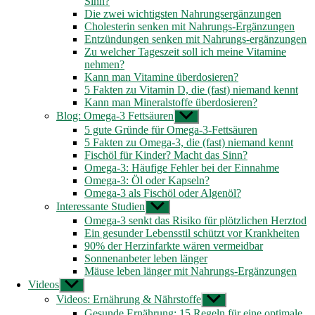
Sinn?
Die zwei wichtigsten Nahrungsergänzungen
Cholesterin senken mit Nahrungs-Ergänzungen
Entzündungen senken mit Nahrungs-ergänzungen
Zu welcher Tageszeit soll ich meine Vitamine
nehmen?
Kann man Vitamine überdosieren?
5 Fakten zu Vitamin D, die (fast) niemand kennt
Kann man Mineralstoffe überdosieren?
Blog: Omega-3 Fettsäuren
Untermenü
anzeigen
5 gute Gründe für Omega-3-Fettsäuren
5 Fakten zu Omega-3, die (fast) niemand kennt
Fischöl für Kinder? Macht das Sinn?
Omega-3: Häufige Fehler bei der Einnahme
Omega-3: Öl oder Kapseln?
Omega-3 als Fischöl oder Algenöl?
Interessante Studien
Untermenü
anzeigen
Omega-3 senkt das Risiko für plötzlichen Herztod
Ein gesunder Lebensstil schützt vor Krankheiten
90% der Herzinfarkte wären vermeidbar
Sonnenanbeter leben länger
Mäuse leben länger mit Nahrungs-Ergänzungen
Videos
Untermenü
anzeigen
Videos: Ernährung & Nährstoffe
Untermenü
anzeigen
Gesunde Ernährung: 15 Regeln für eine optimale